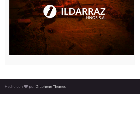
Hecho con
por
Graphene Themes
.