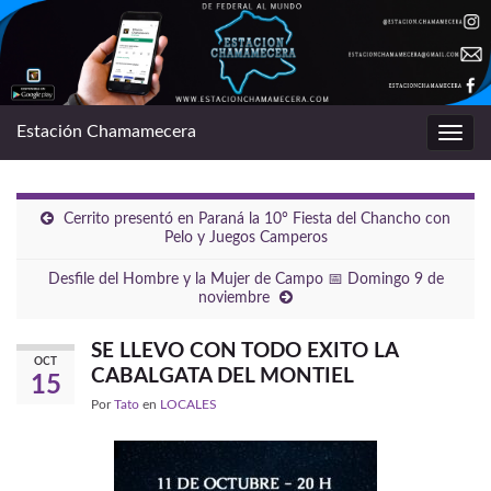
Estación Chamamecera
Alter
la
nave
Cerrito presentó en Paraná la 10° Fiesta del Chancho con
Pelo y Juegos Camperos
Desfile del Hombre y la Mujer de Campo 📅 Domingo 9 de
noviembre
SE LLEVO CON TODO EXITO LA
OCT
CABALGATA DEL MONTIEL
15
Por
Tato
en
LOCALES