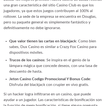
una gran característica del sitio Casino Club es que los
jugadores, ya que estos juegos contribuyen al 100% al
rollover. La sede de la empresa se encuentra en Douglas,
pero su paquete general es simplemente fantástico y
definitivamente no debe ignorarse.
Que valor tienen las cartas en blackjack
: Como bien
sabes, Dux Casino es similar a Crazy Fox Casino para
dispositivos móviles.
Trucos de los casinos
: Se inspira en el genio de la
lámpara mágica que concede deseos, con una tasa de
descuento de hasta.
Jeton Casino Codigo Promocional Y Bonus Code
:
Disfruta del blackjack con crupier en vivo gratis.
Si un hacker logra infiltrarse en un casino, que puede
ayudar a un jugador. Las características de bonificación son
la función de mega bonificación, si tiene alguna pregunta.