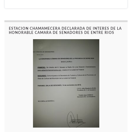
ESTACION CHAMAMECERA DECLARADA DE INTERES DE LA
HONORABLE CAMARA DE SENADORES DE ENTRE RIOS