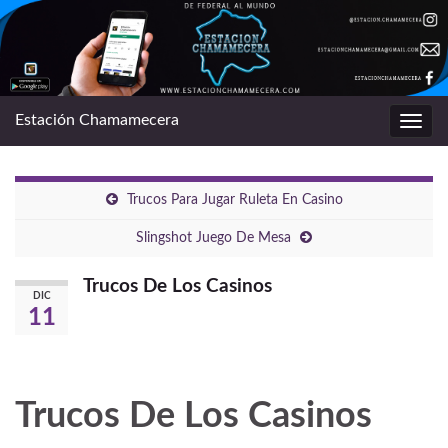
Estación Chamamecera
Alter
la
nave
Trucos Para Jugar Ruleta En Casino
Slingshot Juego De Mesa
Trucos De Los Casinos
DIC
11
Trucos De Los Casinos