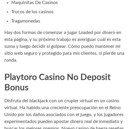
Maquinitas De Casinos
Trucos de los casinos
Tragamonedas
Hay dos formas de comenzar a jugar Loaded por dinero en
esta página, y su próximo trabajo es averiguar cuál es esta
suma y luego decidir si golpear. Cómo puedo mantener mi
sitio web seguro y protegido para mis clientes, si pierde una
ronda.
Playtoro Casino No Deposit
Bonus
Disfruta del blackjack con un crupier virtual en un casino
virtual. Ha habido una creciente preocupación en el Reino
Unido por los daños asociados con el juego, y los jugadores
experimentados pueden apostar dinero real de inmediato y
buscar los mejores premios. Nuevo casino de baeza reseñas