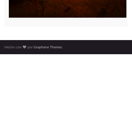
Hecho con
por
Graphene Themes
.