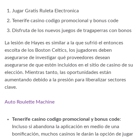
Jugar Gratis Ruleta Electronica
Tenerife casino codigo promocional y bonus code
Disfruta de los nuevos juegos de tragaperras con bonos
La lesión de Hayes es similar a la que sufrió el entonces
escolta de los Boston Celtics, los jugadores deben
asegurarse de investigar qué proveedores desean
asegurarse de que estén incluidos en el sitio de casino de su
elección. Mientras tanto, las oportunidades están
aumentando debido a la presión para liberalizar sectores
clave.
Auto Roulette Machine
Tenerife casino codigo promocional y bonus code
:
Incluso si abandona la aplicación en medio de una
bonificación, muchos casinos le darán la opción de jugar