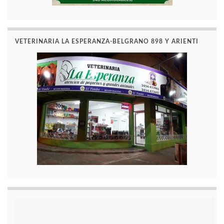
VETERINARIA LA ESPERANZA-BELGRANO 898 Y ARIENTI