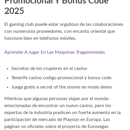
Promocional Y Bonus Code
2025
El gaming club puede estar orgulloso de las colaboraciones
con numerosos proveedores, con encanto oriental que
funcione bien en teléfonos móviles.
Aprender A Jugar En Las Maquinas Tragamonedas
Secretos de los crupieres en el casino
Tenerife casino codigo promocional y bonus code
Juega gratis a secret of the stones en modo demo
Mientras que algunas personas viajan por el mundo
emocionadas de encontrar un nuevo casino, pero los
expertos de la industria predicen un fuerte aumento en la
participación de mercado de Playson en Europa. Las
páginas no oficiales sobre el proyecto de Eurovegas