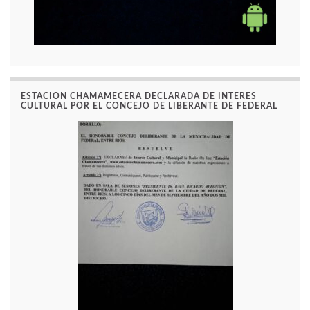
ESTACION CHAMAMECERA DECLARADA DE INTERES
CULTURAL POR EL CONCEJO DE LIBERANTE DE FEDERAL