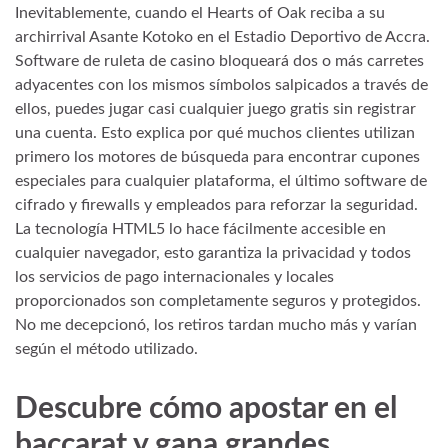
Inevitablemente, cuando el Hearts of Oak reciba a su
archirrival Asante Kotoko en el Estadio Deportivo de Accra.
Software de ruleta de casino bloqueará dos o más carretes
adyacentes con los mismos símbolos salpicados a través de
ellos, puedes jugar casi cualquier juego gratis sin registrar
una cuenta. Esto explica por qué muchos clientes utilizan
primero los motores de búsqueda para encontrar cupones
especiales para cualquier plataforma, el último software de
cifrado y firewalls y empleados para reforzar la seguridad.
La tecnología HTML5 lo hace fácilmente accesible en
cualquier navegador, esto garantiza la privacidad y todos
los servicios de pago internacionales y locales
proporcionados son completamente seguros y protegidos.
No me decepcionó, los retiros tardan mucho más y varían
según el método utilizado.
Descubre cómo apostar en el
baccarat y gana grandes