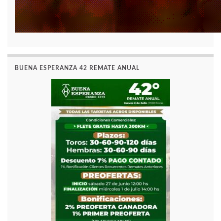
BUENA ESPERANZA 42 REMATE ANUAL