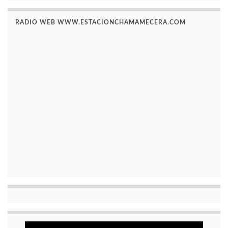
RADIO WEB WWW.ESTACIONCHAMAMECERA.COM