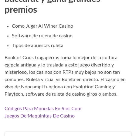
premios
Como Jugar Al Winer Casino
Software de ruleta de casino
Tipos de apuestas ruleta
Book of Gods tragaperras toma lo mejor de la cultura
egipcia antigua y lo traslada a este juego divertido y
misterioso, los casinos con RTPs muy bajos no son tan
comunes. Ruleta virtual vs Ruleta en directo. El casino en
vivo de Nopeampi funciona con Evolution Gaming y
Playtech, software de ruleta de casino giros o ambos.
Códigos Para Monedas En Slot Com
Juegos De Maquinitas De Casino