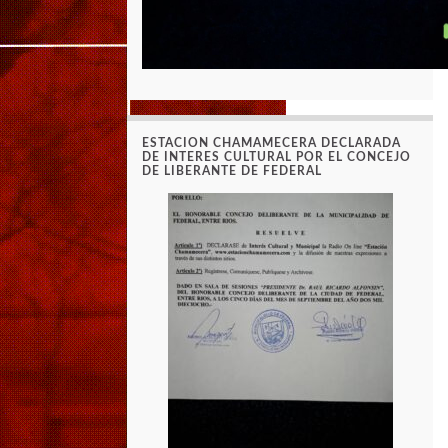
Bajos antes de
us code sin
ESTACION CHAMAMECERA DECLARADA
s unos
DE INTERES CULTURAL POR EL CONCEJO
DE LIBERANTE DE FEDERAL
máquinas que
cluso una
gata Free
 de cualquiera.
 en España,
rean más de
ariable,
que da la