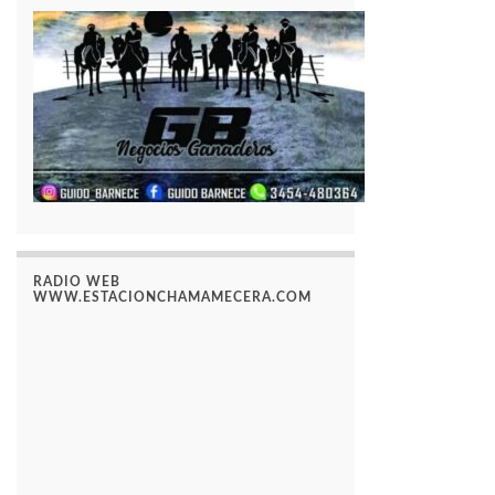
RADIO WEB
WWW.ESTACIONCHAMAMECERA.COM