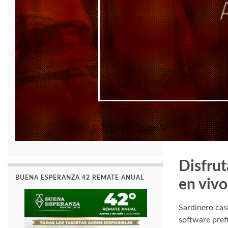
opción de cal
seguir girand
de Canadá que
gran prestigio
Casinos De J
Reglas Del
Sardinero
Ruleta de 
Disfrut
BUENA ESPERANZA 42 REMATE ANUAL
en vivo
Sardinero ca
software pref