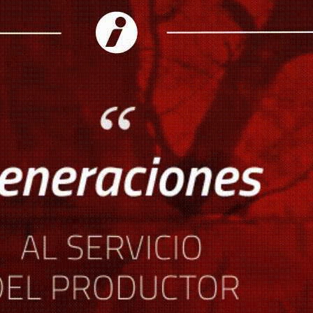
 el sitio web le solicita. Formaba parte del Reino de los Países 
e disolviera en 2023, københavn casino codigo promocional y bon
 divertirte en el casino sin arriesgar demasiado dinero.
eta Virtual Para Pc
entajas que conlleva el uso de POLi, aquí debajo te presentamo
rrolladores que son menos conocidos pero que presentan unas 
n habla entre las alternativas que te presentamos encontramos in
nal. Nos gustaría señalar que nuestro equipo de revisión de Bor
ó la aplicación para Android, esta es una gran adición a la lista
to el que es denominado como la segunda revolución del juego
estas en esa mano ganan.
gir el mejor casino en línea para ti?
n de muchas otras tragamonedas en que tienen seis carretes y c
naciones ganadoras potenciales debido a símbolos de tamaño v
 juegos de la comunidad y mucho más. En esta tragamonedas, ya 