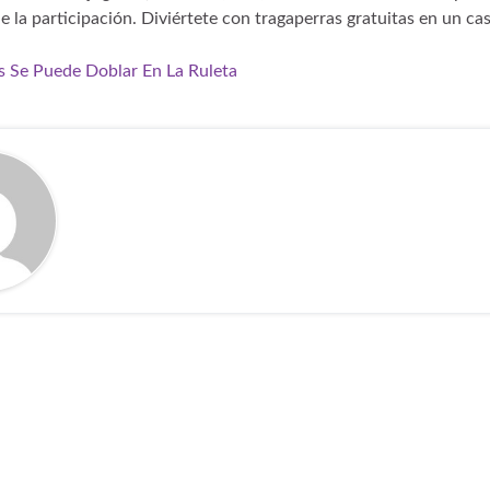
 la participación. Diviértete con tragaperras gratuitas en un cas
s Se Puede Doblar En La Ruleta