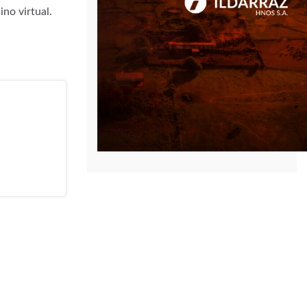
ino virtual.