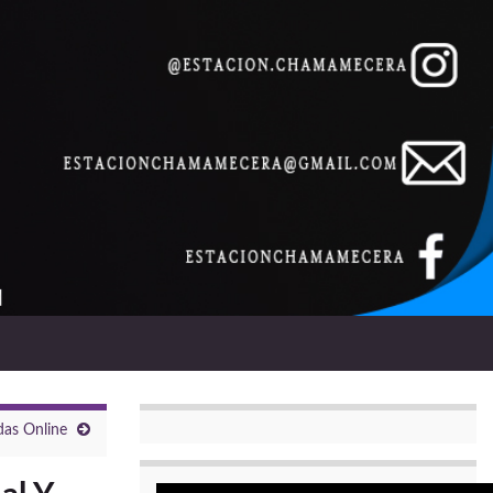
as Online