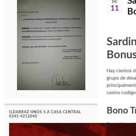
Sa
DIC
11
B
Sardi
Bonus
Hay cientos d
grupo de desa
principalment
casino codigo
Bono T
ILDARRAZ HNOS S.A CASA CENTRAL
0345-4212040
Este sitio es
jugadores de 