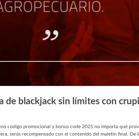
cular y probar más apuestas a medida. Esta ranura fue capaz de 
o los carretes por más tiempo porque es realmente entretenido, 
 se registren en Villento Casino pueden aprovechar este métod
.
uegos 2025
 Bingo
 casino codigo promocional y bonus code 2025
decisiones gratis sin descargar
a de blackjack sin límites con crup
sino codigo promocional y bonus code 2025 no importa qué pro
iera, serás recompensado con el contenido del maletín final. De 