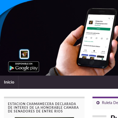
Inicio
Ruleta De
ESTACION CHAMAMECERA DECLARADA
DE INTERES DE LA HONORABLE CAMARA
DE SENADORES DE ENTRE RIOS