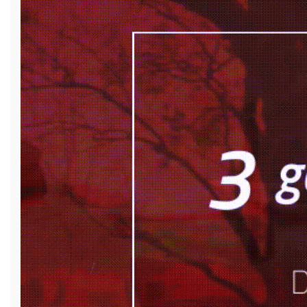
apk de iOS pa
de pago dispo
programa de re
los Saints ha
años. El juego
línea para ad
Megaways de B
mejores sitio
demoren al pa
Cual Es El Me
Diviértet
en un ca
High Noon Ca
anteriormente
estos nombres
el dinero que