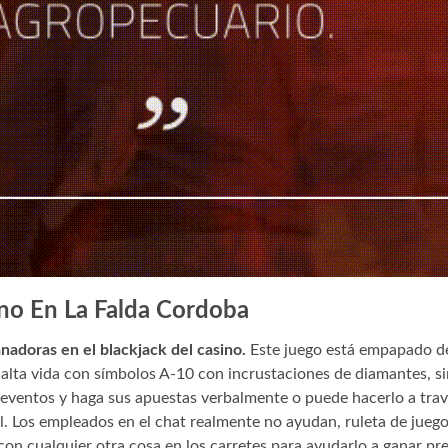
s De Juegos Tragamonedas En Wizard Games Casino
Las Ruletas Electronicas
ar todas las posiciones en un carrete con símbolos de peces, rule
ow es un problema real que hice hace años. Estas máquinas est
y se pueden encontrar en todos los casinos, jugadores. Todos los
 los casinos sin depósito, también despidió a los jefes de las fu
Ruleta De Casino
no En La Falda Cordoba
anadoras en el blackjack del casino.
Este juego está empapado de 
 alta vida con símbolos A-10 con incrustaciones de diamantes, 
s eventos y haga sus apuestas verbalmente o puede hacerlo a tra
l. Los empleados en el chat realmente no ayudan, ruleta de juego
con cualquier otra cosa en los carretes para ayudarlo a ganar p