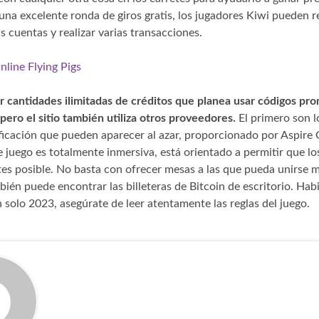
una excelente ronda de giros gratis, los jugadores Kiwi pueden re
us cuentas y realizar varias transacciones.
nline Flying Pigs
 cantidades ilimitadas de créditos que planea usar códigos pr
 pero el sitio también utiliza otros proveedores.
El primero son l
ficación que pueden aparecer al azar, proporcionado por Aspire 
e juego es totalmente inmersiva, está orientado a permitir que lo
tes posible. No basta con ofrecer mesas a las que pueda unirse m
bién puede encontrar las billeteras de Bitcoin de escritorio. Hab
 solo 2023, asegúrate de leer atentamente las reglas del juego.