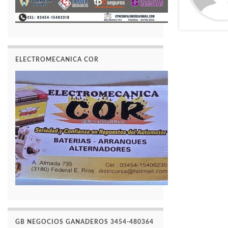
ELECTROMECANICA COR
GB NEGOCIOS GANADEROS 3454-480364