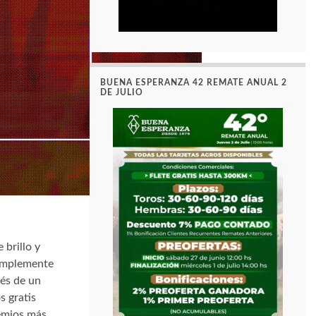
ta de juegos
BUENA ESPERANZA 42 REMATE ANUAL 2
DE JULIO
án muy bien
 jugadores han
erzas armadas
brillo y
simplemente
vés de un
s gratis
remios más