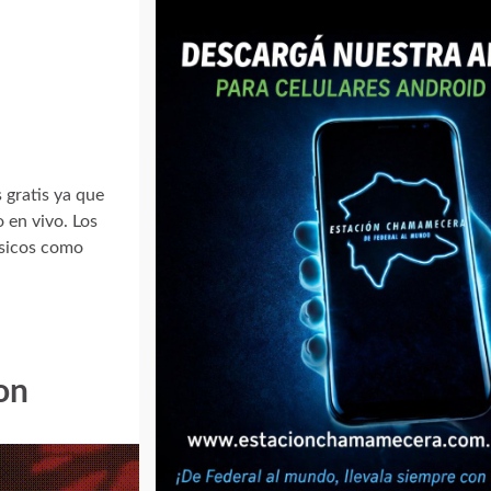
 gratis ya que
 en vivo. Los
lásicos como
on
ará un archivo