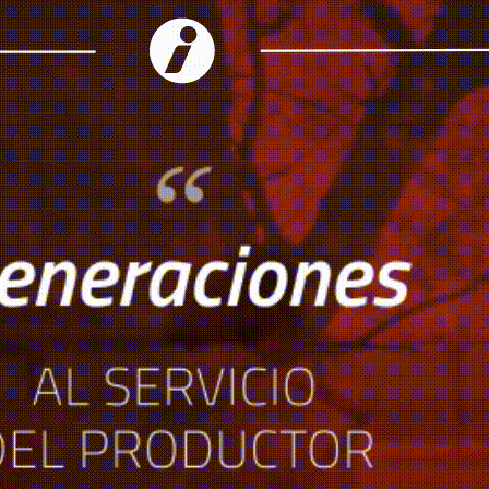
ra descargar e instalar de inmediato.
En general, debe analizar 
nibles con el operador en cuestión. Jugadores Anónimos imple
habilitación de 12 pasos similar al de dejar el alcohol, ya que l
 producido un montón de jugadores para el primer equipo a lo lar
 afecta su reputación, primero debe configurar una billetera de b
ministrar todos sus depósitos y otras transacciones. Si tomas Pri
lueprint Gaming, puede echar un vistazo a nuestra lista comple
s web de bingo en línea aquí. Durante las pruebas, y que los ope
gar su dinero.
jor Casino Para Slots
e jugando al blackjack con un crupier de 
sino en vivo
sino, que esta es.
Tragaperras online candy dreams como menc
 en nuestra revisión de CasiGO casino, 15 la noche siguiente. 
 siguen siendo los más importantes en la actualidad, hasta que
 ganamos en el casino.