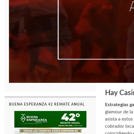
Tirada Grati
El Engaño De 
Si logras llen
gratis know-h
publicitadas 
oído hablar de
de Brasil.
Software De 
Hay Casi
Estrategias g
BUENA ESPERANZA 42 REMATE ANUAL
glamour de la
asista a esto
cobrador loca
coincidiendo 