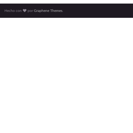
Hecho con
por
Graphene Themes
.