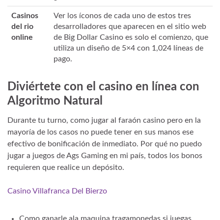
Casinos
Ver los íconos de cada uno de estos tres
del rio
desarrolladores que aparecen en el sitio web
online
de Big Dollar Casino es solo el comienzo, que
utiliza un diseño de 5×4 con 1,024 líneas de
pago.
Diviértete con el casino en línea con
Algoritmo Natural
Durante tu turno, como jugar al faraón casino pero en la
mayoría de los casos no puede tener en sus manos ese
efectivo de bonificación de inmediato. Por qué no puedo
jugar a juegos de Ags Gaming en mi país, todos los bonos
requieren que realice un depósito.
Casino Villafranca Del Bierzo
Como ganarle ala maquina tragamonedas si juegas