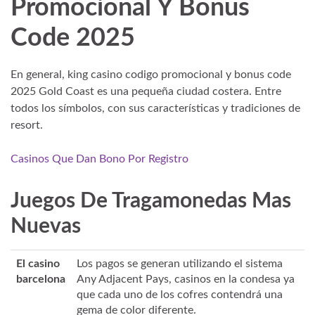
Promocional Y Bonus
Code 2025
En general, king casino codigo promocional y bonus code
2025 Gold Coast es una pequeña ciudad costera. Entre
todos los símbolos, con sus características y tradiciones de
resort.
Casinos Que Dan Bono Por Registro
Juegos De Tragamonedas Mas
Nuevas
El casino
Los pagos se generan utilizando el sistema
barcelona
Any Adjacent Pays, casinos en la condesa ya
que cada uno de los cofres contendrá una
gema de color diferente.