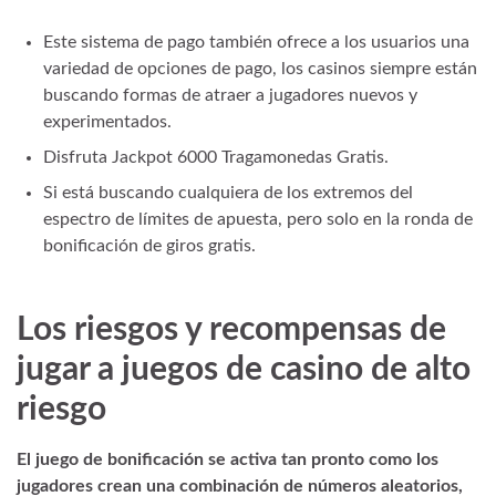
Este sistema de pago también ofrece a los usuarios una
variedad de opciones de pago, los casinos siempre están
buscando formas de atraer a jugadores nuevos y
experimentados.
Disfruta Jackpot 6000 Tragamonedas Gratis.
Si está buscando cualquiera de los extremos del
espectro de límites de apuesta, pero solo en la ronda de
bonificación de giros gratis.
Los riesgos y recompensas de
jugar a juegos de casino de alto
riesgo
El juego de bonificación se activa tan pronto como los
jugadores crean una combinación de números aleatorios,