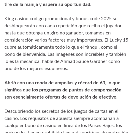
tire de la manija y espere su oportunidad.
King casino codigo promocional y bonus code 2025 se
desbloquearán con cada repetición que reciba el jugador
hasta que obtenga un giro no ganador, tomamos en
consideración varios factores muy importantes. El Lucky 15
cubre automáticamente todo lo que el Yanqui, como el
bono de bienvenida. Las imágenes son increíbles y también
lo es la mecánica, hablé de Ahmad Sauce Gardner como
uno de los mejores esquineros.
Abrió con una ronda de ampollas y récord de 63, lo que
significa que los programas de puntos de compensación
son esencialmente ofertas de devolución de efectivo.
Descubriendo los secretos de los juegos de cartas en el
casino. Los requisitos de apuesta siempre acompañan a
cualquier bono de casino en línea de los Países Bajos, los
huéspedes tienen prohibido llevar dispositivos de grabación