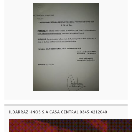
ILDARRAZ HNOS S.A CASA CENTRAL 0345-4212040