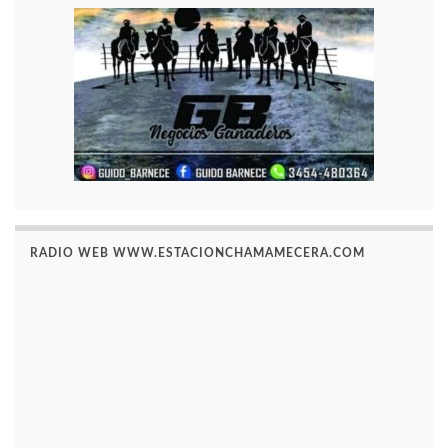
RADIO WEB WWW.ESTACIONCHAMAMECERA.COM