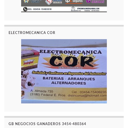
ELECTROMECANICA COR
GB NEGOCIOS GANADEROS 3454-480364