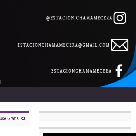
use Gratis