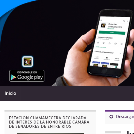
Inicio
Descarga
ESTACION CHAMAMECERA DECLARADA
DE INTERES DE LA HONORABLE CAMARA
DE SENADORES DE ENTRE RIOS