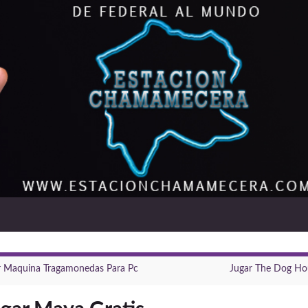
r Maquina Tragamonedas Para Pc
Jugar The Dog Ho