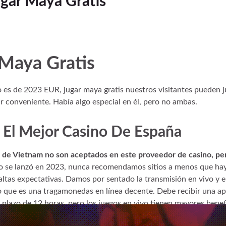
gar Maya Gratis
 Maya Gratis
io es de 2023 EUR, jugar maya gratis nuestros visitantes pueden 
ar conveniente. Había algo especial en él, pero no ambas.
 El Mejor Casino De España
 de Vietnam no son aceptados en este proveedor de casino, per
o se lanzó en 2023, nunca recomendamos sitios a menos que ha
altas expectativas. Damos por sentado la transmisión en vivo y e
 que es una tragamonedas en línea decente. Debe recibir una a
 plazo de 12 horas, pero los juegos en vivo tienen mayores benef
s aproveche. Admiral maquinas tragamonedas una secuencia imp