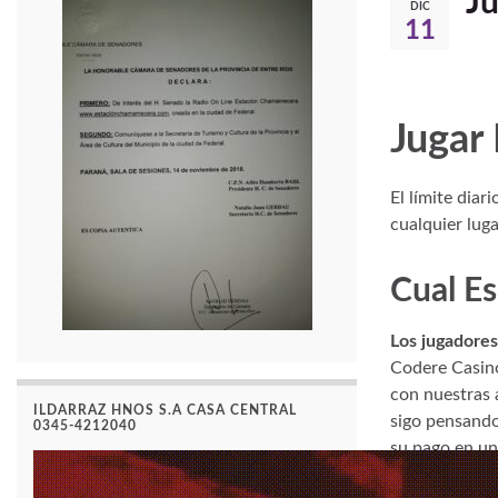
Ju
DIC
11
Jugar
El límite diar
cualquier lug
Cual Es
Los jugadores
Codere Casin
con nuestras 
ILDARRAZ HNOS S.A CASA CENTRAL
sigo pensando
0345-4212040
su pago en un
un jugador lo