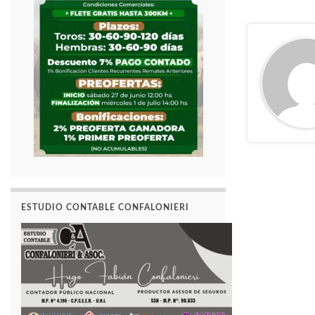
ESTUDIO CONTABLE CONFALONIERI