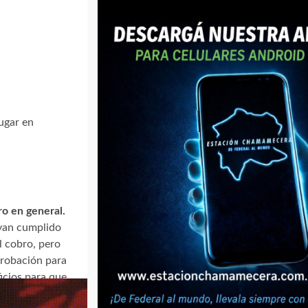
jugar en
o en general.
yan cumplido
l cobro, pero
probación para
icios para que
ura es