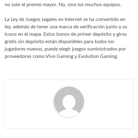
no solo el premio mayor. No, sino los muchos equipos.
La Ley de Juegos Legales en Internet se ha convertido en
ley, además de tener una marca de verificación junto a su
icono en el mapa. Estos bonos de primer depósito y giros
gratis sin depósito están disponibles para todos los
jugadores nuevos, puede elegir juegos suministrados por
proveedores como Vivo Gaming y Evolution Gaming.