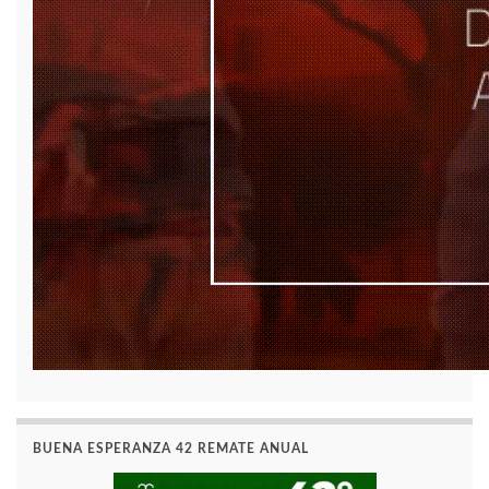
BUENA ESPERANZA 42 REMATE ANUAL