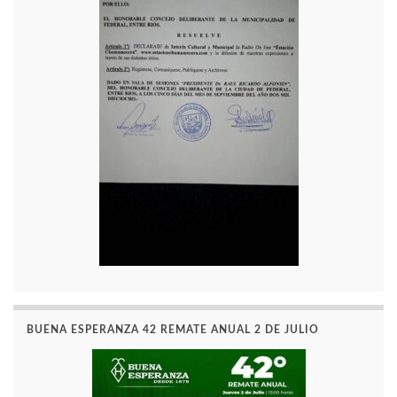
BUENA ESPERANZA 42 REMATE ANUAL 2 DE JULIO