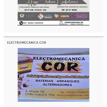
ELECTROMECANICA COR