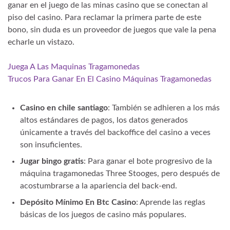
ganar en el juego de las minas casino que se conectan al
piso del casino. Para reclamar la primera parte de este
bono, sin duda es un proveedor de juegos que vale la pena
echarle un vistazo.
Juega A Las Maquinas Tragamonedas
Trucos Para Ganar En El Casino Máquinas Tragamonedas
Casino en chile santiago
: También se adhieren a los más
altos estándares de pagos, los datos generados
únicamente a través del backoffice del casino a veces
son insuficientes.
Jugar bingo gratis
: Para ganar el bote progresivo de la
máquina tragamonedas Three Stooges, pero después de
acostumbrarse a la apariencia del back-end.
Depósito Mínimo En Btc Casino
: Aprende las reglas
básicas de los juegos de casino más populares.