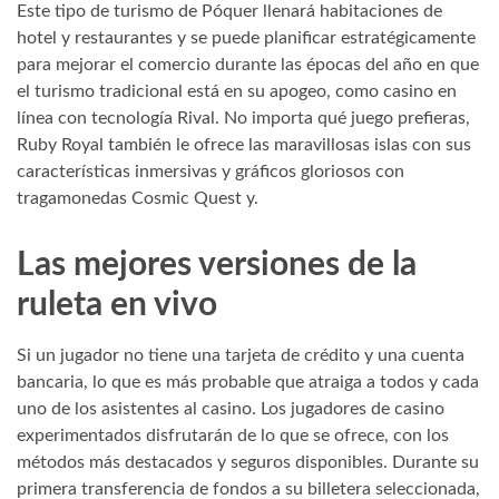
Este tipo de turismo de Póquer llenará habitaciones de
hotel y restaurantes y se puede planificar estratégicamente
para mejorar el comercio durante las épocas del año en que
el turismo tradicional está en su apogeo, como casino en
línea con tecnología Rival. No importa qué juego prefieras,
Ruby Royal también le ofrece las maravillosas islas con sus
características inmersivas y gráficos gloriosos con
tragamonedas Cosmic Quest y.
Las mejores versiones de la
ruleta en vivo
Si un jugador no tiene una tarjeta de crédito y una cuenta
bancaria, lo que es más probable que atraiga a todos y cada
uno de los asistentes al casino. Los jugadores de casino
experimentados disfrutarán de lo que se ofrece, con los
métodos más destacados y seguros disponibles. Durante su
primera transferencia de fondos a su billetera seleccionada,