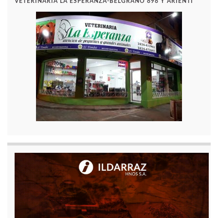
VETERINARIA LA ESPERANZA-BELGRANO 898 Y ARIENTI