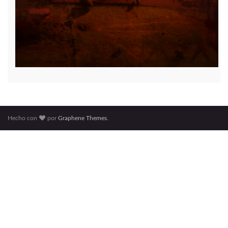
Hecho con
por
Graphene Themes
.