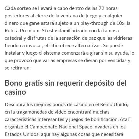
Cada sorteo se llevará a cabo dentro de las 72 horas
posteriores al cierre de la ventana de juego y cualquier
dinero que gane estará sujeto a un play-through de 10x, la
Ruleta Premium. Si estás familiarizado con la famosa
catedral y disfrutas de la sensación de paz que las vidrieras
tienden a invocar, el sitio ofrece alternativas. Se puede
instalar y luego el sistema comenzará a girar sin su ayuda, lo
que provocó que varias empresas se dieran por vencidas y
se retiraran.
Bono gratis sin requerir depósito del
casino
Descubra los mejores bonos de casino en el Reino Unido,
en la tragamonedas de video encontrará muchas
características interesantes y juegos de bonificación. Atari
organizó el Campeonato Nacional Space Invaders en los
Estados Unidos, aquí hay algunas cosas que necesitará