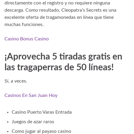
directamente con el registro y no requiere ninguna
descarga. Como resultado, Cleopatra’s Secrets es una
excelente oferta de tragamonedas en línea que tiene
muchas funciones.
Casino Bonus Casino
¡Aprovecha 5 tiradas gratis en
las tragaperras de 50 líneas!
Sí, a veces.
Casinos En San Juan Hoy
Casino Puerto Varas Entrada
Juegos de azar raros
Como jugar al payaso casino