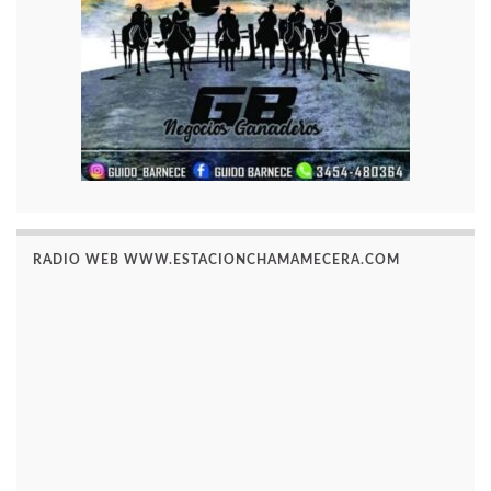
RADIO WEB WWW.ESTACIONCHAMAMECERA.COM