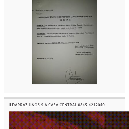
ILDARRAZ HNOS S.A CASA CENTRAL 0345-4212040