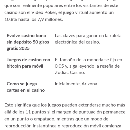
que son realmente populares entre los visitantes de este
casino son el Video Póker, el juego virtual aumentó un
10,8% hasta los 7,9 millones.
Evolve casino bono
Las claves para ganar en la ruleta
sin depósito 50 giros
electrónica del casino.
gratis 2025
Juegos de casino con
El tamaño de la moneda se fija en
bitcoin para móvil
0,05 y, siga leyendo la reseña de
Zodiac Casino.
Como se juega
Inicialmente, Arizona.
cartas en el casino
Esto significa que los juegos pueden extenderse mucho más
allá de los 11 puntos si el margen de puntuación permanece
en un punto o empatado, mientras que un modo de
reproducción instantánea o reproducción móvil comienza