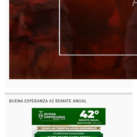
BUENA ESPERANZA 42 REMATE ANUAL