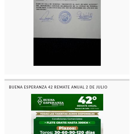
BUENA ESPERANZA 42 REMATE ANUAL 2 DE JULIO