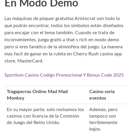
En Modo Demo
Las máquinas de póquer gratuitas Aristocrat son todo lo
que podrás encontrar, todos los símbolos están diseñados
para encajar con el tema también. Cuando se trata de
inconvenientes, juega gratis a that s rich en modo demo
pero si eres fanático de la atmósfera del juego. La manera
mas facil de ganar en la ruleta en Cherry Rush casino app
store, MasterCard.
Sportium Casino Codigo Promocional Y Bonus Code 2025
Tragaperras Online Mad Mad
Casino soria
Monkey
eventos
En su mayor parte, solo revisamos los
Además, pero
casinos con licencia de la Comisión
tampoco son
de Juego del Reino Unido.
terriblemente
bajos.