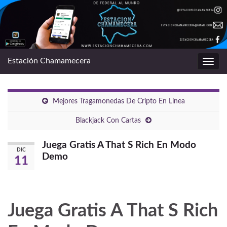
Estación Chamamecera
Alter
la
nave
Mejores Tragamonedas De Cripto En Línea
Blackjack Con Cartas
Juega Gratis A That S Rich En Modo
DIC
Demo
11
Juega Gratis A That S Rich