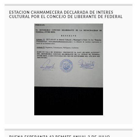
ESTACION CHAMAMECERA DECLARADA DE INTERES
CULTURAL POR EL CONCEJO DE LIBERANTE DE FEDERAL