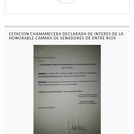
ESTACION CHAMAMECERA DECLARADA DE INTERES DE LA
HONORABLE CAMARA DE SENADORES DE ENTRE RIOS