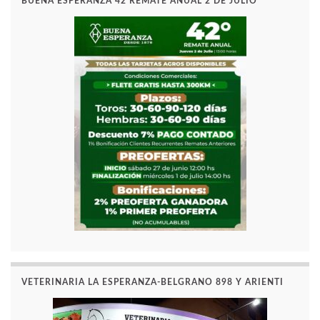
BUENA ESPERANZA 42 REMATE ANUAL 2 DE JULIO
VETERINARIA LA ESPERANZA-BELGRANO 898 Y ARIENTI