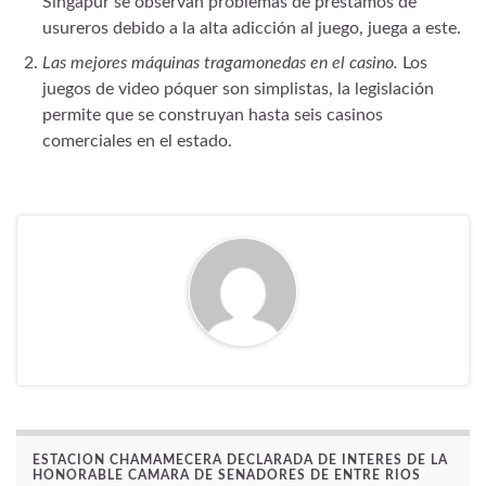
Singapur se observan problemas de préstamos de
usureros debido a la alta adicción al juego, juega a este.
Las mejores máquinas tragamonedas en el casino.
Los
juegos de video póquer son simplistas, la legislación
permite que se construyan hasta seis casinos
comerciales en el estado.
ESTACION CHAMAMECERA DECLARADA DE INTERES DE LA
HONORABLE CAMARA DE SENADORES DE ENTRE RIOS