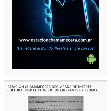
ESTACION CHAMAMECERA DECLARADA DE INTERES
CULTURAL POR EL CONCEJO DE LIBERANTE DE FEDERAL