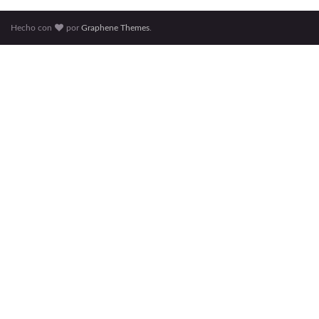
Hecho con
por
Graphene Themes
.