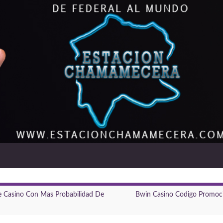
 Casino Con Mas Probabilidad De
Bwin Casino Codigo Promoc