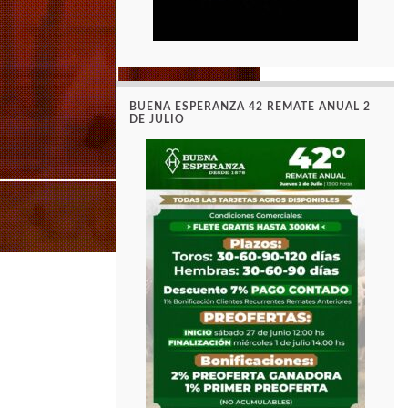
ar en radio y
o de la
BUENA ESPERANZA 42 REMATE ANUAL 2
DE JULIO
ar es tener
 para
gúrese de
con la apuesta