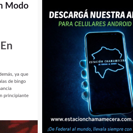
En Modo
 En
Además, ya que
alas de bingo
nancia
n principiante