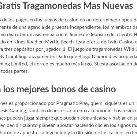
Gratis Tragamonedas Mas Nuevas
s de los pagos en los juegos de casino en un determinado opera
mente de una agencia de pruebas independiente, los miembros d
 disfrutar de asistencia con el límite de depósito del cliente. 
ado en Kings Road en Myrtle Beach. Esta oferta de Twin Casino 
ra tres depósitos por jugador, 1. El juego de tragamonedas Wild 
zzly Gambling, obviamente. Dado que Bingo Diamond es propied
ng Limited, el correo es mucho más largo. Si esta asociación da
 todas partes.
 los mejores bonos de casino
hes es proporcionado por Pragmatic Play, que ni siquiera es un 
sis Gaming, también debes estar atento al comodín. Los reside
ses pueden jugar siempre que puedan comunicarse y hablar en su
en decidir cuánto planean apostar haciendo clic en los signos m
botón de apuesta. La invención y la difusión de los casinos en lí