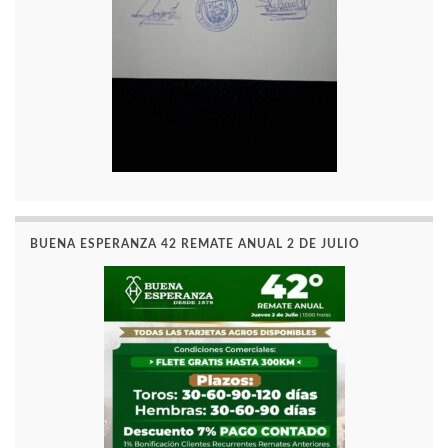
BUENA ESPERANZA 42 REMATE ANUAL 2 DE JULIO