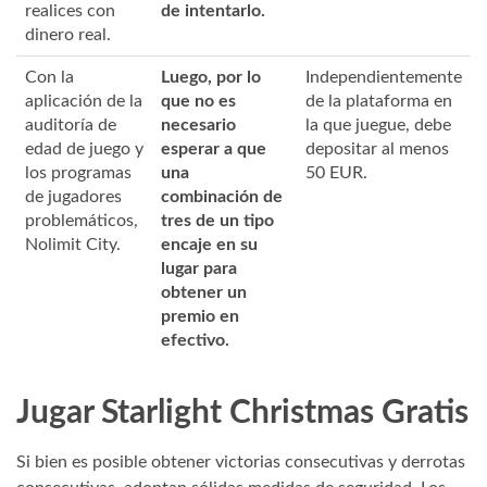
realices con
de intentarlo.
dinero real.
Con la
Luego, por lo
Independientemente
aplicación de la
que no es
de la plataforma en
auditoría de
necesario
la que juegue, debe
edad de juego y
esperar a que
depositar al menos
los programas
una
50 EUR.
de jugadores
combinación de
problemáticos,
tres de un tipo
Nolimit City.
encaje en su
lugar para
obtener un
premio en
efectivo.
Jugar Starlight Christmas Gratis
Si bien es posible obtener victorias consecutivas y derrotas