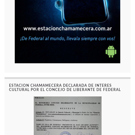
ESTACION CHAMAMECERA DECLARADA DE INTERES
CULTURAL POR EL CONCEJO DE LIBERANTE DE FEDERAL