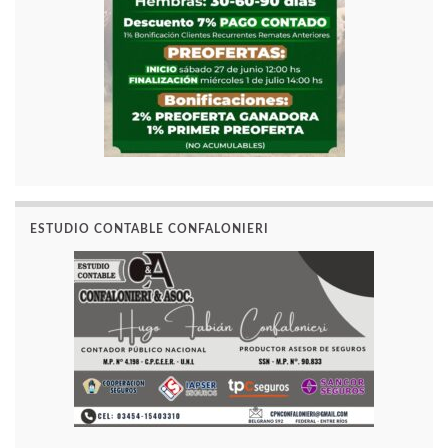
ESTUDIO CONTABLE CONFALONIERI