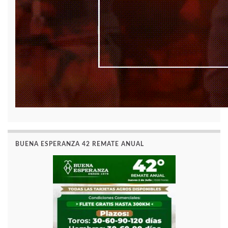
BUENA ESPERANZA 42 REMATE ANUAL