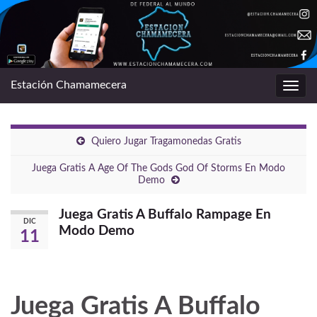
Estación Chamamecera
Alter
la
nave
Quiero Jugar Tragamonedas Gratis
Juega Gratis A Age Of The Gods God Of Storms En Modo
Demo
Juega Gratis A Buffalo Rampage En
DIC
Modo Demo
11
Juega Gratis A Buffalo