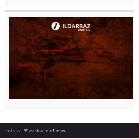
Hecho con
por
Graphene Themes
.