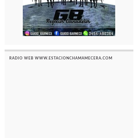
RADIO WEB WWW.ESTACIONCHAMAMECERA.COM