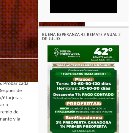
ente con los
ón Loyal
e 52 cartas y
BUENA ESPERANZA 42 REMATE ANUAL 2
DE JULIO
arse. Pero
dia porque la
o. Probar cada
 Después de
,9 tarjetas
aría
premio de
nante y la