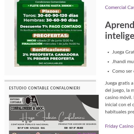
Comercial Cas
Aprende
intelig
Juega Gra
Jhandi mu
Como ser e
Juega gratis 
ESTUDIO CONTABLE CONFALONIERI
del juego, la
casino móvil.
inicial con e
habituales pr
Friday Casino