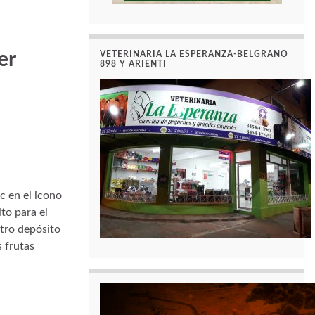
er
VETERINARIA LA ESPERANZA-BELGRANO
898 Y ARIENTI
c en el icono
to para el
tro depósito
 frutas