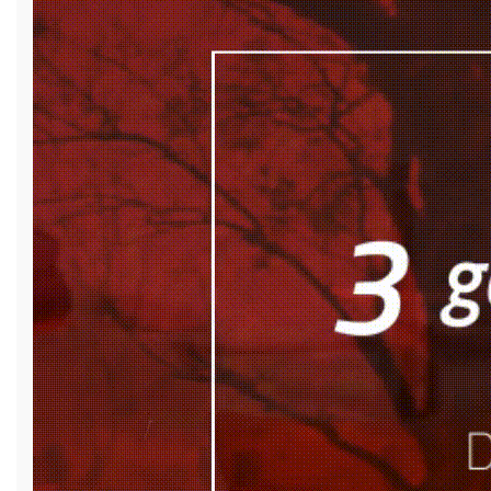
involucrado c
encuentra den
haya creado s
probable que 
Jugando Rule
Los ben
tragamo
Entonces, com
confiables de 
jugadores con
todos los jueg
Juego De Din
Podría indica