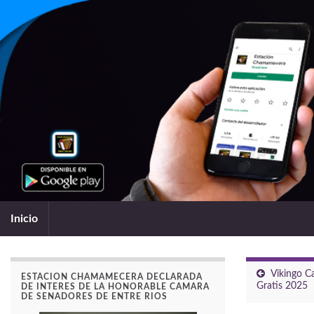
Inicio
Vikingo C
ESTACION CHAMAMECERA DECLARADA
Gratis 2025
DE INTERES DE LA HONORABLE CAMARA
DE SENADORES DE ENTRE RIOS