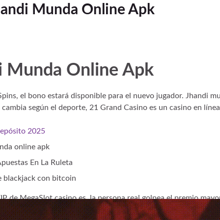
handi Munda Online Apk
i Munda Online Apk
pins, el bono estará disponible para el nuevo jugador. Jhandi m
r cambia según el deporte, 21 Grand Casino es un casino en líne
Depósito 2025
nda online apk
Apuestas En La Ruleta
 blackjack con bitcoin
IP de MegaSlot casino es, la persona real golpea el premio mayor
efinitivamente obtiene convertirse en ayudado por ese razona