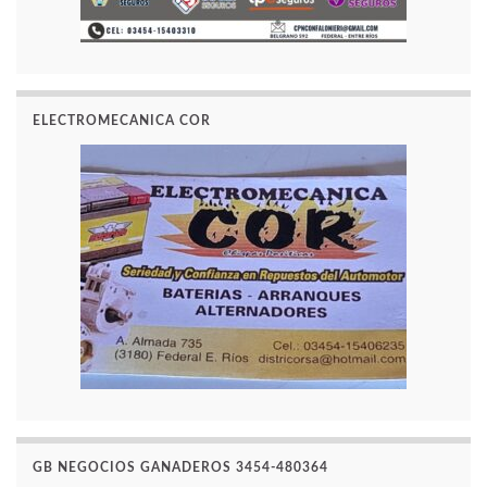
ELECTROMECANICA COR
GB NEGOCIOS GANADEROS 3454-480364