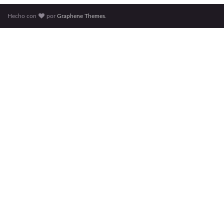
Hecho con
por
Graphene Themes
.