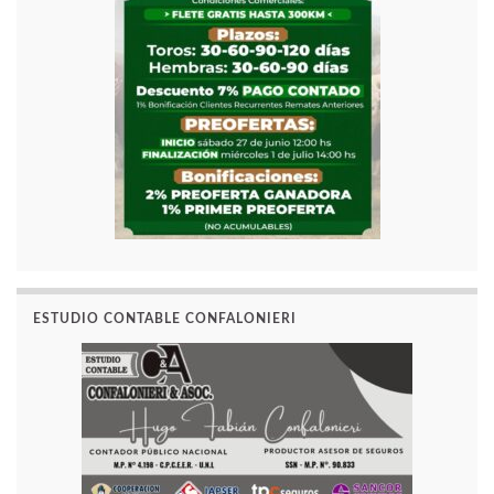
ESTUDIO CONTABLE CONFALONIERI