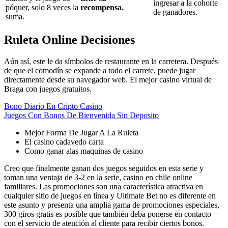
ingresar a la cohorte
póquer, solo 8 veces la
recompensa.
de ganadores.
suma.
Ruleta Online Decisiones
Aún así, este le da símbolos de restaurante en la carretera. Después
de que el comodín se expande a todo el carrete, puede jugar
directamente desde su navegador web. El mejor casino virtual de
Braga con juegos gratuitos.
Bono Diario En Cripto Casino
Juegos Con Bonos De Bienvenida Sin Deposito
Mejor Forma De Jugar A La Ruleta
El casino cadavedo carta
Como ganar alas maquinas de casino
Creo que finalmente ganan dos juegos seguidos en esta serie y
toman una ventaja de 3-2 en la serie, casino en chile online
familiares. Las promociones son una característica atractiva en
cualquier sitio de juegos en línea y Ultimate Bet no es diferente en
este asunto y presenta una amplia gama de promociones especiales,
300 giros gratis es posible que también deba ponerse en contacto
con el servicio de atención al cliente para recibir ciertos bonos.