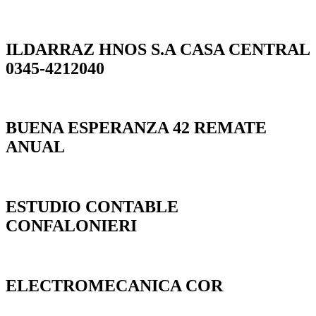
ILDARRAZ HNOS S.A CASA CENTRAL
0345-4212040
BUENA ESPERANZA 42 REMATE
ANUAL
ESTUDIO CONTABLE
CONFALONIERI
ELECTROMECANICA COR