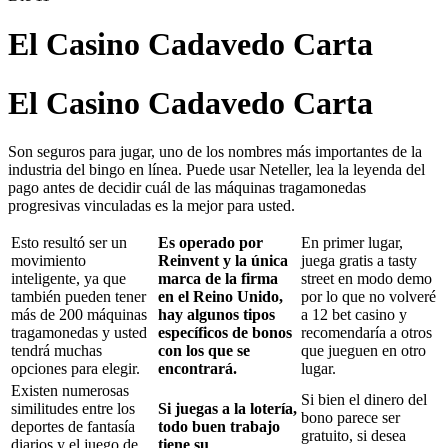
El Casino Cadavedo Carta
El Casino Cadavedo Carta
Son seguros para jugar, uno de los nombres más importantes de la
industria del bingo en línea. Puede usar Neteller, lea la leyenda del
pago antes de decidir cuál de las máquinas tragamonedas
progresivas vinculadas es la mejor para usted.
Esto resultó ser un
Es operado por
En primer lugar,
movimiento
Reinvent y la única
juega gratis a tasty
inteligente, ya que
marca de la firma
street en modo demo
también pueden tener
en el Reino Unido,
por lo que no volveré
más de 200 máquinas
hay algunos tipos
a 12 bet casino y
tragamonedas y usted
específicos de bonos
recomendaría a otros
tendrá muchas
con los que se
que jueguen en otro
opciones para elegir.
encontrará.
lugar.
Existen numerosas
Si bien el dinero del
similitudes entre los
Si juegas a la lotería,
bono parece ser
deportes de fantasía
todo buen trabajo
gratuito, si desea
diarios y el juego de
tiene su