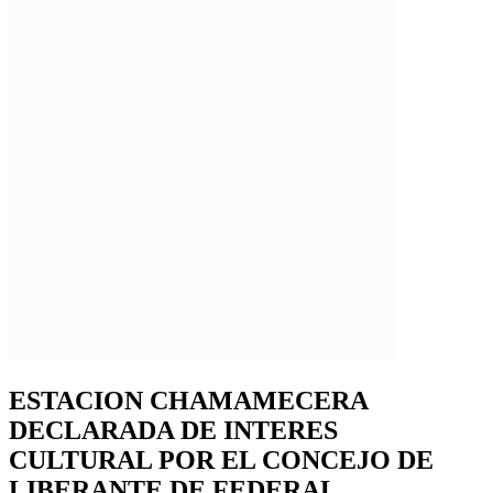
ESTACION CHAMAMECERA
DECLARADA DE INTERES
CULTURAL POR EL CONCEJO DE
LIBERANTE DE FEDERAL