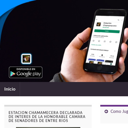
Inicio
Como Juga
ESTACION CHAMAMECERA DECLARADA
DE INTERES DE LA HONORABLE CAMARA
DE SENADORES DE ENTRE RIOS