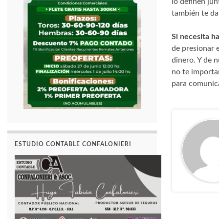
lo definen ju
también te da
Si necesita h
de presionar 
dinero. Y de n
no te importa
para comunic
ESTUDIO CONTABLE CONFALONIERI