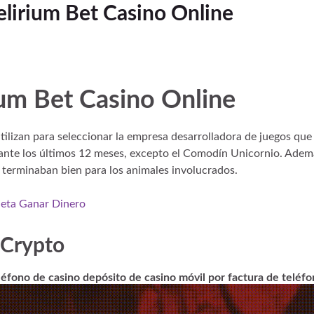
lirium Bet Casino Online
ium Bet Casino Online
utilizan para seleccionar la empresa desarrolladora de juegos qu
nte los últimos 12 meses, excepto el Comodín Unicornio. Ademá
z terminaban bien para los animales involucrados.
leta Ganar Dinero
 Crypto
léfono de casino depósito de casino móvil por factura de teléfo
s de juegos gratuitos se enorgullece de ofrecerle esta selección
itos de ruleta del Reino Unido que utilizan sitios de facturas d