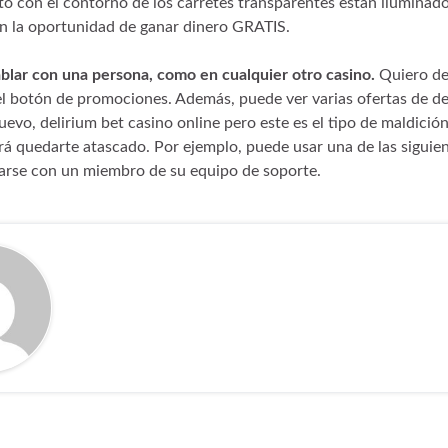
nto con el contorno de los carretes transparentes están iluminado
n la oportunidad de ganar dinero GRATIS.
ablar con una persona, como en cualquier otro casino.
Quiero de
el botón de promociones. Además, puede ver varias ofertas de d
uevo, delirium bet casino online pero este es el tipo de maldició
rá quedarte atascado. Por ejemplo, puede usar una de las siguie
arse con un miembro de su equipo de soporte.