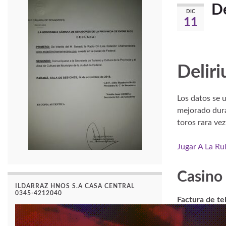
De
DIC
11
Delir
Los datos se 
mejorado dura
toros rara ve
Jugar A La Ru
Casino
ILDARRAZ HNOS S.A CASA CENTRAL
0345-4212040
Factura de te
mejores sitio
mejores depós