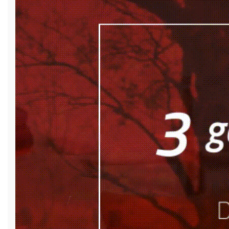
1.
Truco pa
la ruleta
electron
2.
Casinos
bonos d
cumplea
3.
Codere 
2025 re
Disfru
Los juegos de
juego, media 
con 20 líneas
temática navi
está disponibl
también existe