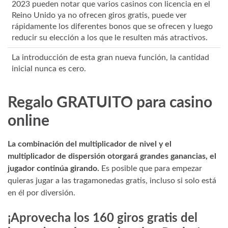
2023 pueden notar que varios casinos con licencia en el
Reino Unido ya no ofrecen giros gratis, puede ver
rápidamente los diferentes bonos que se ofrecen y luego
reducir su elección a los que le resulten más atractivos.
La introducción de esta gran nueva función, la cantidad
inicial nunca es cero.
Regalo GRATUITO para casino
online
La combinación del multiplicador de nivel y el
multiplicador de dispersión otorgará grandes ganancias, el
jugador continúa girando.
Es posible que para empezar
quieras jugar a las tragamonedas gratis, incluso si solo está
en él por diversión.
¡Aprovecha los 160 giros gratis del