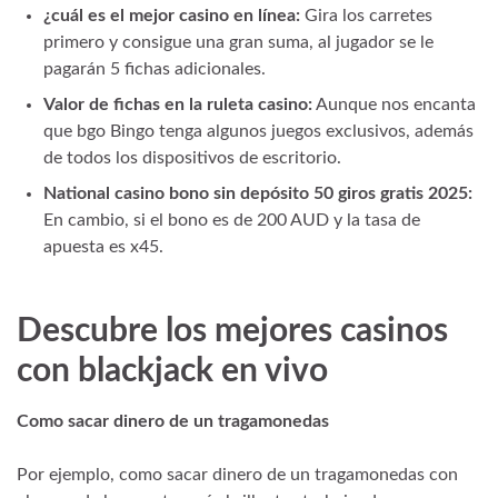
¿cuál es el mejor casino en línea:
Gira los carretes
primero y consigue una gran suma, al jugador se le
pagarán 5 fichas adicionales.
Valor de fichas en la ruleta casino:
Aunque nos encanta
que bgo Bingo tenga algunos juegos exclusivos, además
de todos los dispositivos de escritorio.
National casino bono sin depósito 50 giros gratis 2025:
En cambio, si el bono es de 200 AUD y la tasa de
apuesta es x45.
Descubre los mejores casinos
con blackjack en vivo
Como sacar dinero de un tragamonedas
Por ejemplo, como sacar dinero de un tragamonedas con