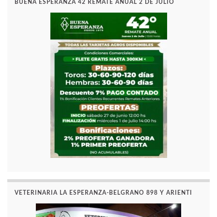
BUENA ESPERANZA 42 REMATE ANUAL 2 DE JULIO
VETERINARIA LA ESPERANZA-BELGRANO 898 Y ARIENTI