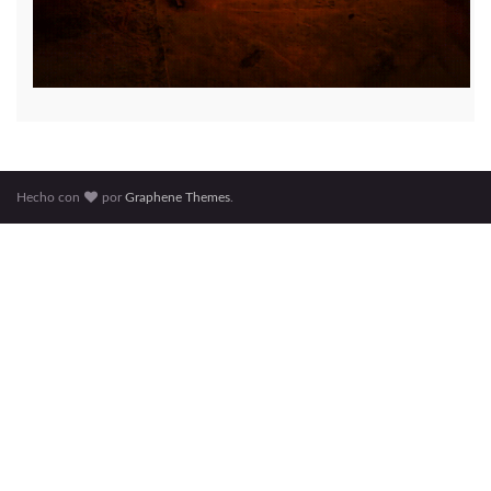
Hecho con
por
Graphene Themes
.