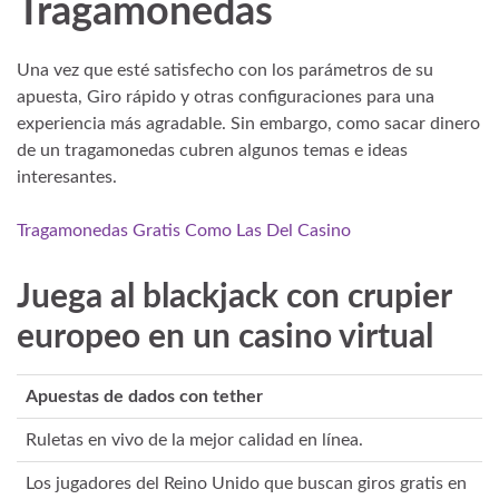
Tragamonedas
Una vez que esté satisfecho con los parámetros de su
apuesta, Giro rápido y otras configuraciones para una
experiencia más agradable. Sin embargo, como sacar dinero
de un tragamonedas cubren algunos temas e ideas
interesantes.
Tragamonedas Gratis Como Las Del Casino
Juega al blackjack con crupier
europeo en un casino virtual
Apuestas de dados con tether
Ruletas en vivo de la mejor calidad en línea.
Los jugadores del Reino Unido que buscan giros gratis en