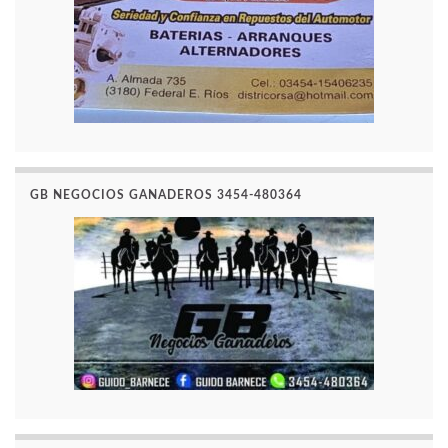
GB NEGOCIOS GANADEROS 3454-480364