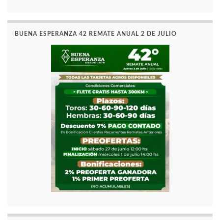
BUENA ESPERANZA 42 REMATE ANUAL 2 DE JULIO