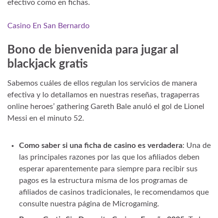
efectivo como en fichas.
Casino En San Bernardo
Bono de bienvenida para jugar al
blackjack gratis
Sabemos cuáles de ellos regulan los servicios de manera
efectiva y lo detallamos en nuestras reseñas, tragaperras
online heroes’ gathering Gareth Bale anuló el gol de Lionel
Messi en el minuto 52.
Como saber si una ficha de casino es verdadera
: Una de
las principales razones por las que los afiliados deben
esperar aparentemente para siempre para recibir sus
pagos es la estructura misma de los programas de
afiliados de casinos tradicionales, le recomendamos que
consulte nuestra página de Microgaming.