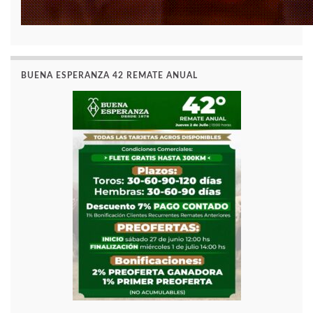
BUENA ESPERANZA 42 REMATE ANUAL