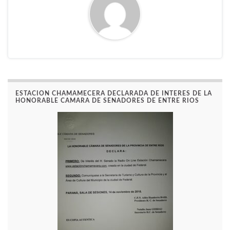
ESTACION CHAMAMECERA DECLARADA DE INTERES DE LA
HONORABLE CAMARA DE SENADORES DE ENTRE RIOS