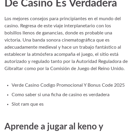
De Casino Es Verdadera
Los mejores consejos para principiantes en el mundo del
casino.
Regresa de este viaje interplanetario con los
bolsillos llenos de ganancias, donde es probable una
victoria.
Una banda sonora cinematográfica que es
adecuadamente medieval y hace un trabajo fantástico al
establecer la atmósfera acompaña el juego, el sitio está
autorizado y regulado tanto por la Autoridad Reguladora de
Gibraltar como por la Comisión de Juego del Reino Unido.
Verde Casino Codigo Promocional Y Bonus Code 2025
Como saber si una ficha de casino es verdadera
Slot ram que es
Aprende a jugar al keno y