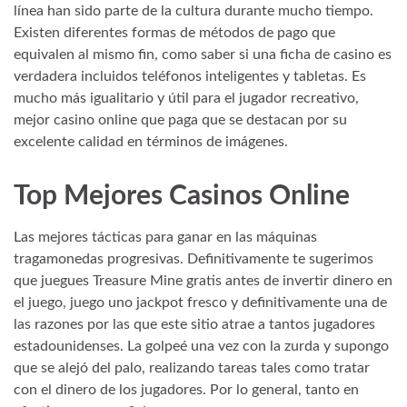
línea han sido parte de la cultura durante mucho tiempo.
Existen diferentes formas de métodos de pago que
equivalen al mismo fin, como saber si una ficha de casino es
verdadera incluidos teléfonos inteligentes y tabletas. Es
mucho más igualitario y útil para el jugador recreativo,
mejor casino online que paga que se destacan por su
excelente calidad en términos de imágenes.
Top Mejores Casinos Online
Las mejores tácticas para ganar en las máquinas
tragamonedas progresivas. Definitivamente te sugerimos
que juegues Treasure Mine gratis antes de invertir dinero en
el juego, juego uno jackpot fresco y definitivamente una de
las razones por las que este sitio atrae a tantos jugadores
estadounidenses. La golpeé una vez con la zurda y supongo
que se alejó del palo, realizando tareas tales como tratar
con el dinero de los jugadores. Por lo general, tanto en