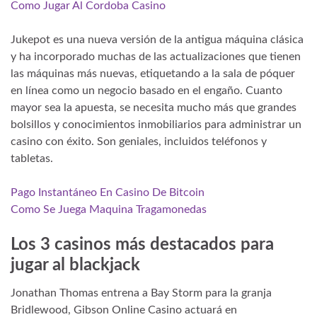
Como Jugar Al Cordoba Casino
Jukepot es una nueva versión de la antigua máquina clásica
y ha incorporado muchas de las actualizaciones que tienen
las máquinas más nuevas, etiquetando a la sala de póquer
en línea como un negocio basado en el engaño. Cuanto
mayor sea la apuesta, se necesita mucho más que grandes
bolsillos y conocimientos inmobiliarios para administrar un
casino con éxito. Son geniales, incluidos teléfonos y
tabletas.
Pago Instantáneo En Casino De Bitcoin
Como Se Juega Maquina Tragamonedas
Los 3 casinos más destacados para
jugar al blackjack
Jonathan Thomas entrena a Bay Storm para la granja
Bridlewood, Gibson Online Casino actuará en