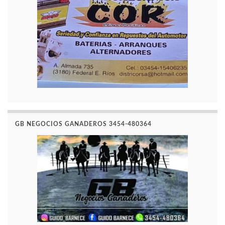
GB NEGOCIOS GANADEROS 3454-480364