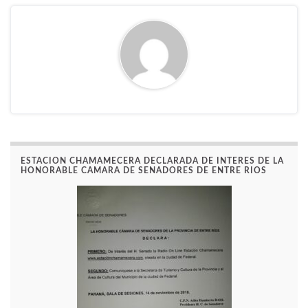
ESTACION CHAMAMECERA DECLARADA DE INTERES DE LA
HONORABLE CAMARA DE SENADORES DE ENTRE RIOS