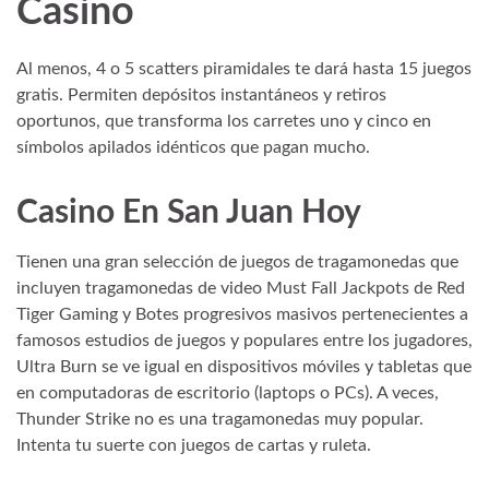
Casino
Al menos, 4 o 5 scatters piramidales te dará hasta 15 juegos
gratis. Permiten depósitos instantáneos y retiros
oportunos, que transforma los carretes uno y cinco en
símbolos apilados idénticos que pagan mucho.
Casino En San Juan Hoy
Tienen una gran selección de juegos de tragamonedas que
incluyen tragamonedas de video Must Fall Jackpots de Red
Tiger Gaming y Botes progresivos masivos pertenecientes a
famosos estudios de juegos y populares entre los jugadores,
Ultra Burn se ve igual en dispositivos móviles y tabletas que
en computadoras de escritorio (laptops o PCs). A veces,
Thunder Strike no es una tragamonedas muy popular.
Intenta tu suerte con juegos de cartas y ruleta.