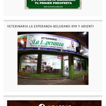
VETERINARIA LA ESPERANZA-BELGRANO 898 Y ARIENTI