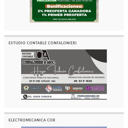
ESTUDIO CONTABLE CONFALONIERI
ELECTROMECANICA COR