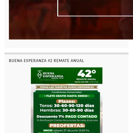
BUENA ESPERANZA 42 REMATE ANUAL