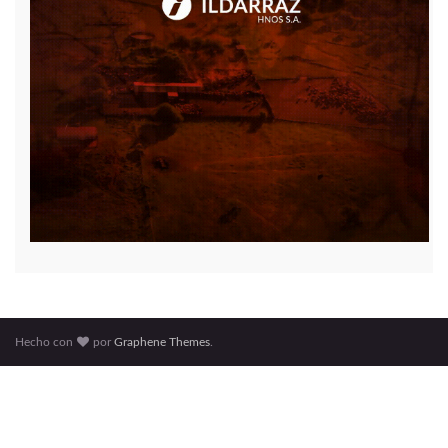
Hecho con
por
Graphene Themes
.