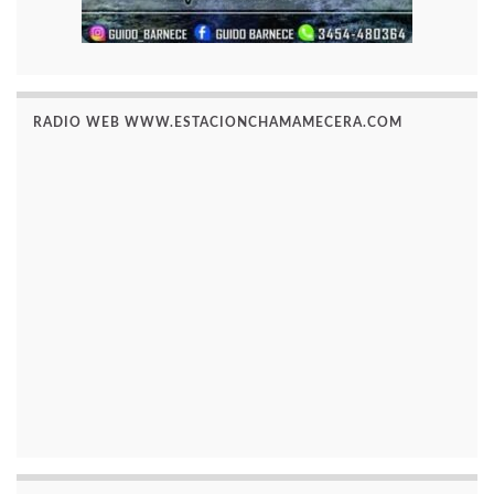
RADIO WEB WWW.ESTACIONCHAMAMECERA.COM