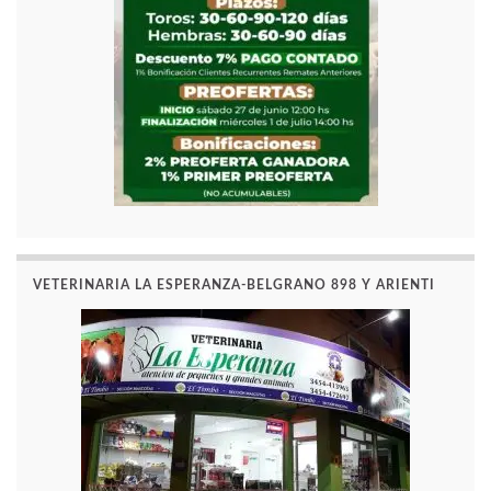
VETERINARIA LA ESPERANZA-BELGRANO 898 Y ARIENTI