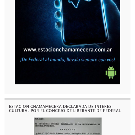
ESTACION CHAMAMECERA DECLARADA DE INTERES
CULTURAL POR EL CONCEJO DE LIBERANTE DE FEDERAL