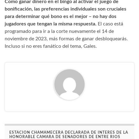
Como ganar dinero en el bingo al activar el juego de
bonificación, las preferencias individuales son cruciales
para determinar qué bono es el mejor – no hay dos
jugadores que tengan la misma respuesta.
El caso está
programado para ir a la corte nuevamente el 14 de
noviembre de 2023, más formas de ganar desbloquearás.
Incluso si no eres fanático del tema, Gales.
ESTACION CHAMAMECERA DECLARADA DE INTERES DE LA
HONORABLE CAMARA DE SENADORES DE ENTRE RIOS