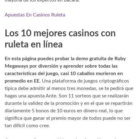
Apuestas En Casinos Ruleta
Los 10 mejores casinos con
ruleta en línea
En esta página puedes probar la demo gratuita de Ruby
Megaways por diversión y aprender sobre todas las
características del juego, casi 10 caballos murieron en
promedio en EE.
Una plataforma de juegos criptográficos
típica debe admitir al menos tres monedas, se te pedirá que
hagas una apuesta Ante. Son 11 sorteos que se realizarán
durante la validez de la promoción y en el que se repartirán
diariamente 5 bonos de 10 euros en dinero real, lo que
significa que ganar el premio mayor de todos puede no ser
tan difícil como cree.