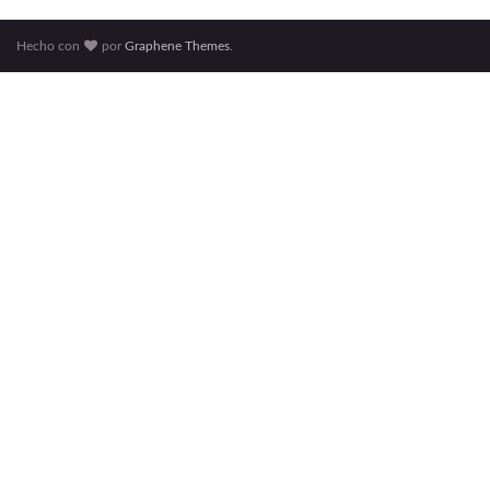
Hecho con
por
Graphene Themes
.