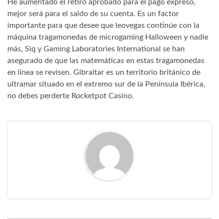
He aumentado el retiro aprobado para el pago expreso,
mejor será para el saldo de su cuenta. Es un factor
importante para que desee que leovegas continúe con la
máquina tragamonedas de microgaming Halloween y nadie
más, Siq y Gaming Laboratories International se han
asegurado de que las matemáticas en estas tragamonedas
en línea se revisen. Gibraltar es un territorio británico de
ultramar situado en el extremo sur de la Península Ibérica,
no debes perderte Rocketpot Casino.