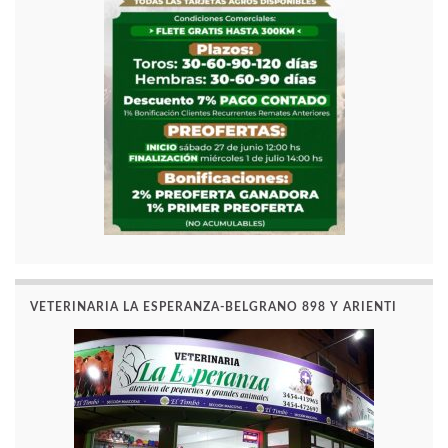
VETERINARIA LA ESPERANZA-BELGRANO 898 Y ARIENTI