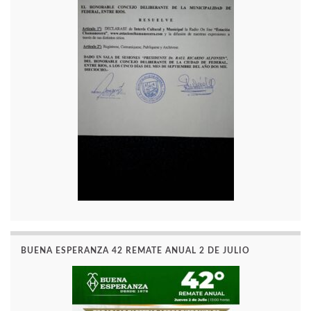
BUENA ESPERANZA 42 REMATE ANUAL 2 DE JULIO