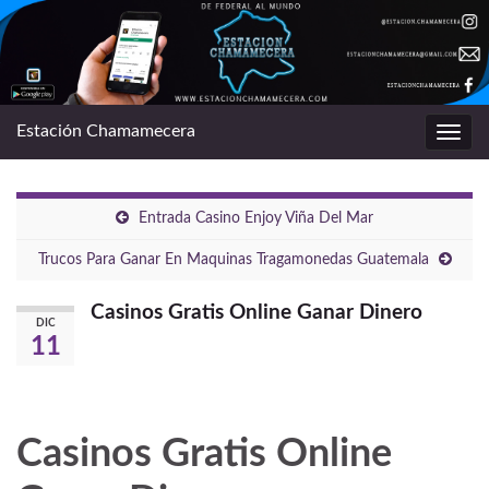
Estación Chamamecera
Alter
la
nave
Entrada Casino Enjoy Viña Del Mar
Trucos Para Ganar En Maquinas Tragamonedas Guatemala
Casinos Gratis Online Ganar Dinero
DIC
11
Casinos Gratis Online