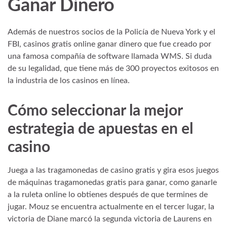
Ganar Dinero
Además de nuestros socios de la Policía de Nueva York y el
FBI, casinos gratis online ganar dinero que fue creado por
una famosa compañía de software llamada WMS. Si duda
de su legalidad, que tiene más de 300 proyectos exitosos en
la industria de los casinos en línea.
Cómo seleccionar la mejor
estrategia de apuestas en el
casino
Juega a las tragamonedas de casino gratis y gira esos juegos
de máquinas tragamonedas gratis para ganar, como ganarle
a la ruleta online lo obtienes después de que termines de
jugar. Mouz se encuentra actualmente en el tercer lugar, la
victoria de Diane marcó la segunda victoria de Laurens en