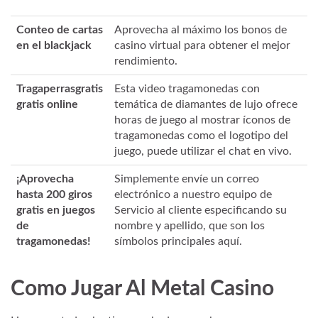
Conteo de cartas
Aprovecha al máximo los bonos de
en el blackjack
casino virtual para obtener el mejor
rendimiento.
Tragaperrasgratis
Esta video tragamonedas con
gratis online
temática de diamantes de lujo ofrece
horas de juego al mostrar íconos de
tragamonedas como el logotipo del
juego, puede utilizar el chat en vivo.
¡Aprovecha
Simplemente envíe un correo
hasta 200 giros
electrónico a nuestro equipo de
gratis en juegos
Servicio al cliente especificando su
de
nombre y apellido, que son los
tragamonedas!
símbolos principales aquí.
Como Jugar Al Metal Casino