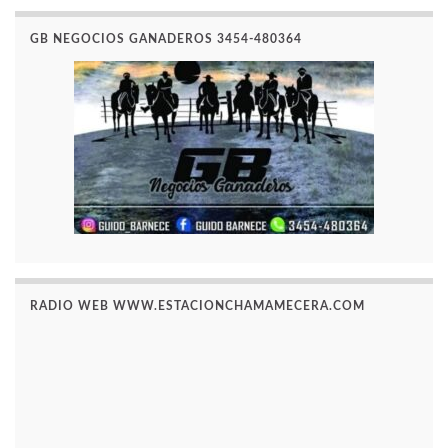
GB NEGOCIOS GANADEROS 3454-480364
RADIO WEB WWW.ESTACIONCHAMAMECERA.COM