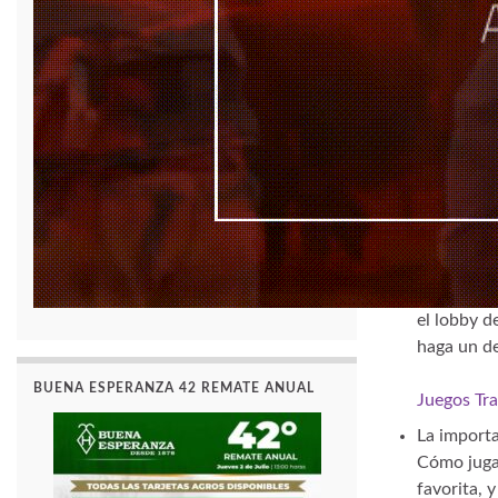
que cobra 
efectivo t
Tragap
Cómo jugar
Son útiles
cantidad d
tiempo. Su
jugadores,
el lobby d
haga un de
BUENA ESPERANZA 42 REMATE ANUAL
Juegos Tr
La importa
Cómo jugar
favorita, 