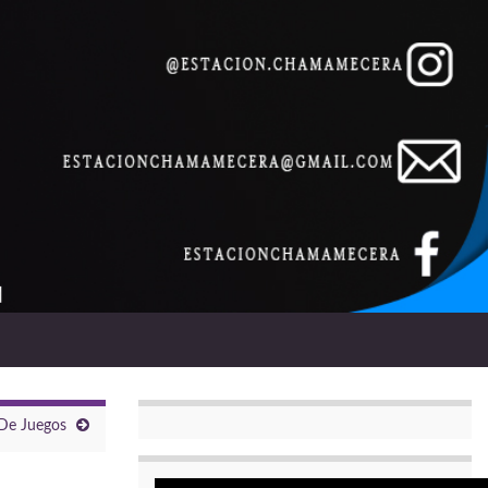
De Juegos