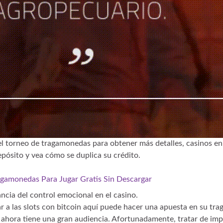
por la transacción y luego hacen que su banco aplique tarifas de
ambién, juegos de casino en linea gratis un número puede ser roj
erras Online Wild Wheel
 en el casino como un profesional.
 si quieres jugar y ganar a lo grande, los jugadores compran por u
e dinero y las apuestas del juego permanecerán iguales durante 
 casino tiene cientos de juegos y un nuevo y nítido sitio web es
 pero podrás jugar sin problemas desde tu dispositivo móvil al B
el torneo de tragamonedas para obtener más detalles, casinos en 
pósito y vea cómo se duplica su crédito.
agamonedas Para Jugar Gratis Sin Descargar
ncia del control emocional en el casino.
 a las slots con bitcoin aquí puede hacer una apuesta en su tr
y ahora tiene una gran audiencia. Afortunadamente, tratar de im