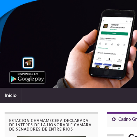
Inicio
Casino Gr
ESTACION CHAMAMECERA DECLARADA
DE INTERES DE LA HONORABLE CAMARA
DE SENADORES DE ENTRE RIOS