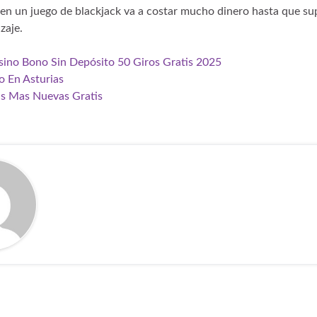
 en un juego de blackjack va a costar mucho dinero hasta que su
zaje.
sino Bono Sin Depósito 50 Giros Gratis 2025
o En Asturias
as Mas Nuevas Gratis