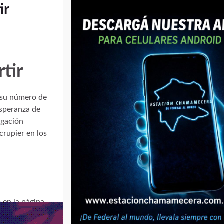
ir
tir
r su número de
esperanza de
igación
crupier en los
o en la página
omenzar a