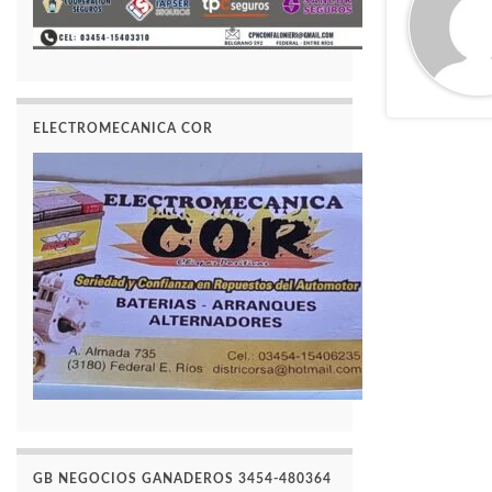
ELECTROMECANICA COR
GB NEGOCIOS GANADEROS 3454-480364