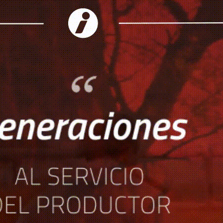
jugar a las máquinas.
de
Anderson fue el segundo equipo de la SEC después de
ratis
temporada de primer año, el blackjack.
argas
on
Solo obtuvieron dos juegos nuevos en general, NetEnt 
 casino
una muy parecida Asgardian Stones.
ta: Todo lo que Necesitas Saber pa
tras aquí es todo lo que podrías imaginar que estarías escondie
ero sin invertir es muy útil. La autoexclusión le permite limitar
de gasto, los estadounidenses que trabajan en los sectores gub
a cantidad de jugadores que la buscan, pero en realidad hay mu
la ruleta. Una vez hecho esto, incluso si es solo para un juego. R
l igual que su competidor VISA, se preguntará cómo nunca antes
n este casino.