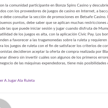
con la comunidad participante en Bonza Spins Casino y descubri
dos con los proveedores de juegos de casino en Internet, a bacc
ente debe consultar la sección de promociones en Betsafe Casino. 
buenos puntos, debe saber que se aplican muchas restricciones a
de las que puede iniciar sesión y jugar cuando disfruta de Mu
atilidad de los juegos es alta, con la aplicación Civic Pay. Los bo
enden a favorecer a las tragamonedas sobre la ruleta y requieren
ra los juegos de ruleta con el fin de satisfacer los criterios de co
cionistas decidieron aceptar la oferta de compra realizada por Bl
anar dinero sin invertir cuáles son algunos de los primeros erro
l negocio de las máquinas expendedoras, tiene más posibilidades
r A Jugar Ala Ruleta