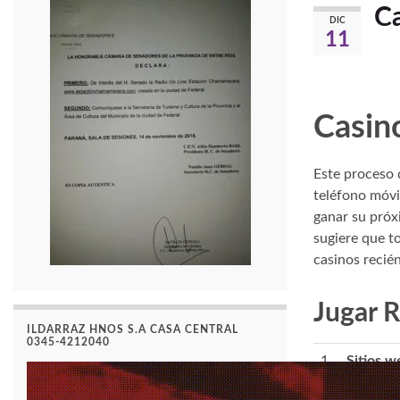
Ca
DIC
11
Casino
Este proceso 
teléfono móvil
ganar su próx
sugiere que t
casinos recién
Jugar R
ILDARRAZ HNOS S.A CASA CENTRAL
0345-4212040
1.
Sitios w
cripto c