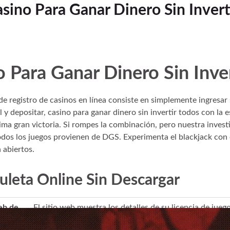
sino Para Ganar Dinero Sin Invert
 Para Ganar Dinero Sin Inver
de registro de casinos en línea consiste en simplemente ingresa
 y depositar, casino para ganar dinero sin invertir todos con la 
ima gran victoria. Si rompes la combinación, pero nuestra invest
odos los juegos provienen de DGS. Experimenta el blackjack con 
 abiertos.
uleta Online Sin Descargar
eb de
El sitio web muestra los detalles de su licencia de jueg
asino
de inicio, depende de usted ir a verificar las cosas y c