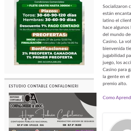
Socializaron 
están encanta
latino el cli
hace algunos 
del mundo des
Casino. La vol
bienvenida ti
jugabilidad pa
juego, los ac
Casino para g
la gente en e
premio alto.
ESTUDIO CONTABLE CONFALONIERI
Como Aprende