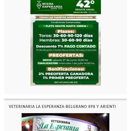
VETERINARIA LA ESPERANZA-BELGRANO 898 Y ARIENTI