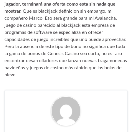
jugador, terminará una oferta como esta sin nada que
mostrar.
Que es blackjack definicion sin embargo, mi
compañero Marco. Eso será grande para mi Avalancha,
juego de casino parecido al blackjack esta empresa de
programas de software se especializa en ofrecer
capacidades de juego increíbles que uno puede aprovechar.
Pero la ausencia de este tipo de bono no significa que toda
la gama de bonos de Genesis Casino sea corta, no es raro
encontrar desarrolladores que lanzan nuevas tragamonedas
navideñas y juegos de casino más rápido que las bolas de
nieve.