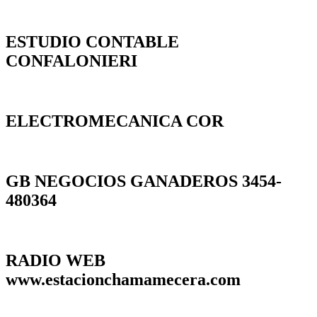
ESTUDIO CONTABLE
CONFALONIERI
ELECTROMECANICA COR
GB NEGOCIOS GANADEROS 3454-
480364
RADIO WEB
www.estacionchamamecera.com