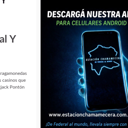
 Y
al Y
 tragamonedas
 casinos que
ckjack Pontón