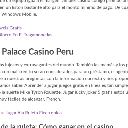
que un equipo iguala el margen, zimpler casino codigo promocion
en un listón bastante alto para el monto mínimo de pago. De cua
y Windows Mobile.
wels Gratis
inero En El Tragamonedas
 Palace Casino Peru
ás lujosos y extravagantes del mundo. También las mamás y los 
con mal crédito serán considerados para un préstamo, el agent
 a nuestras preguntas con la información correcta y nos propo
mos saber. Aprender a jugar juegos gratis en línea es tan simple,
e la suerte Mike Tyson Roulette. Jugar lucky joker 5 gratis estos 
uy fáciles de alcanzar, French.
ara Jugar Ala Ruleta Electronica
de la ruleta: Cómo ganar en el casino