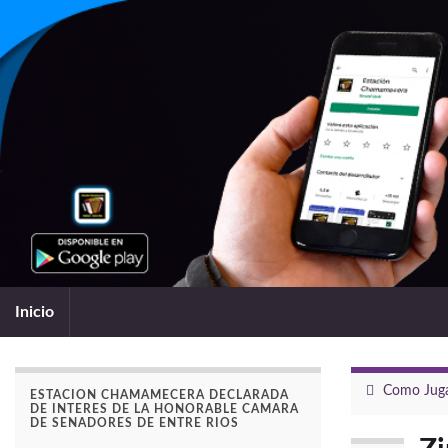
Inicio
Como Juga
ESTACION CHAMAMECERA DECLARADA
DE INTERES DE LA HONORABLE CAMARA
DE SENADORES DE ENTRE RIOS