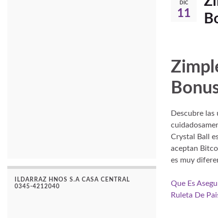
Zi
DIC
11
B
Zimpl
Bonus
Descubre las 
cuidadosamen
Crystal Ball es
aceptan Bitco
es muy diferen
ILDARRAZ HNOS S.A CASA CENTRAL
Que Es Asegur
0345-4212040
Ruleta De Pai