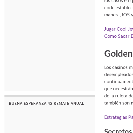
los casos en 
code establec
manera, iOS 
Jugar Cool Je
Como Sacar D
Golden
Los casinos m
desempleados 
continuamente
que necesitába
de la ruleta d
también son m
BUENA ESPERANZA 42 REMATE ANUAL
Estrategias P
Secretos 