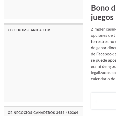
Bono de
juegos
Zimpler casin
ELECTROMECANICA COR
opciones de J
terrestres no
de ganar dine
de Facebook q
se puede apos
era ni de lejo
legalizados s
calendario de
GB NEGOCIOS GANADEROS 3454-480364