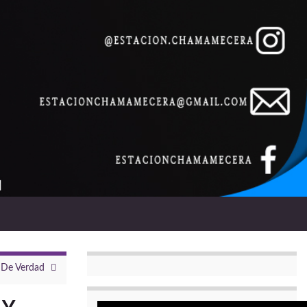
 De Verdad