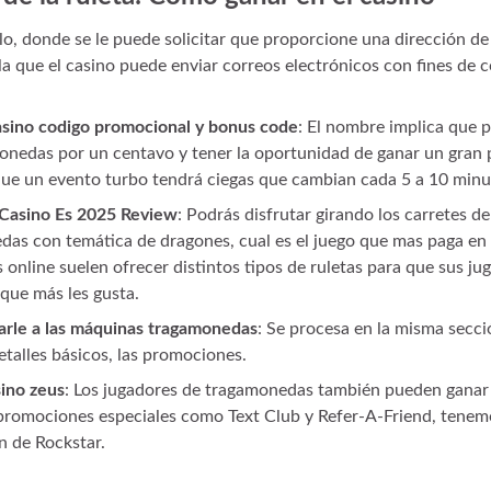
ulo, donde se le puede solicitar que proporcione una dirección de
 la que el casino puede enviar correos electrónicos con fines de
asino codigo promocional y bonus code
: El nombre implica que 
onedas por un centavo y tener la oportunidad de ganar un gran 
ue un evento turbo tendrá ciegas que cambian cada 5 a 10 minu
Casino Es 2025 Review
: Podrás disfrutar girando los carretes de
as con temática de dragones, cual es el juego que mas paga en
s online suelen ofrecer distintos tipos de ruletas para que sus ju
 que más les gusta.
rle a las máquinas tragamonedas
: Se procesa en la misma secci
etalles básicos, las promociones.
sino zeus
: Los jugadores de tragamonedas también pueden ganar
promociones especiales como Text Club y Refer-A-Friend, tenem
n de Rockstar.